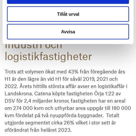
i kölvattnet av pandemin med ett utbrett hemarbete
och därmed stora vakanser har vi inte sett på samma
Tillåt urval
sett i Sverige även om vi även här trevar oss fram med
nya arbetssätt och det framtida kontorsutnyttjandet.
Avvisa
Industri och
logistikfastigheter
Trots att volymen ökat med 43% från föregående års
H1 är den lägre än vid H1 för såväl 2019, 2021 och
2022. Årets hittills största affär avser en logistikaffär i
Landskrona. Catena köpte fastigheten Örja 1:22 av
DSV för 2,4 miljarder kronor, fastigheten har en areal
om 274 000 kvm och uthyrbar area uppgår till 180 000
kvm fördelat på två nyuppförda byggnader. Totalt
utgjorde segmentet cirka 26% vilket i stor sett är
oförändrat från helåret 2023.