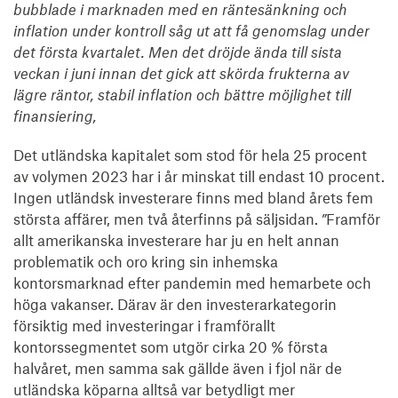
bubblade i marknaden med en räntesänkning och
inflation under kontroll såg ut att få genomslag under
det första kvartalet. Men det dröjde ända till sista
veckan i juni innan det gick att skörda frukterna av
lägre räntor, stabil inflation och bättre möjlighet till
finansiering,
Det utländska kapitalet som stod för hela 25 procent
av volymen 2023 har i år minskat till endast 10 procent.
Ingen utländsk investerare finns med bland årets fem
största affärer, men två återfinns på säljsidan.
”
Framför
allt amerikanska investerare har ju en helt annan
problematik och oro kring sin inhemska
kontorsmarknad efter pandemin med hemarbete och
höga vakanser. Därav är den investerarkategorin
försiktig med investeringar i framförallt
kontorssegmentet som utgör cirka 20 % första
halvåret, men samma sak gällde även i fjol när de
utländska köparna alltså var betydligt mer