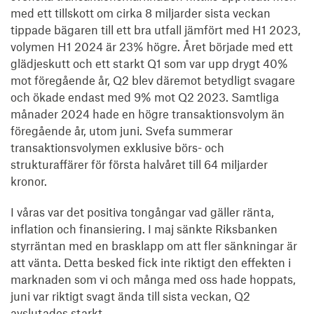
med ett tillskott om cirka 8 miljarder sista veckan
tippade bägaren till ett bra utfall jämfört med H1 2023,
volymen H1 2024 är 23% högre. Året började med ett
glädjeskutt och ett starkt Q1 som var upp drygt 40%
mot föregående år, Q2 blev däremot betydligt svagare
och ökade endast med 9% mot Q2 2023. Samtliga
månader 2024 hade en högre transaktionsvolym än
föregående år, utom juni. Svefa summerar
transaktionsvolymen exklusive börs- och
strukturaffärer för första halvåret till 64 miljarder
kronor.
I våras var det positiva tongångar vad gäller ränta,
inflation och finansiering. I maj sänkte Riksbanken
styrräntan med en brasklapp om att fler sänkningar är
att vänta. Detta besked fick inte riktigt den effekten i
marknaden som vi och många med oss hade hoppats,
juni var riktigt svagt ända till sista veckan, Q2
avslutades starkt.