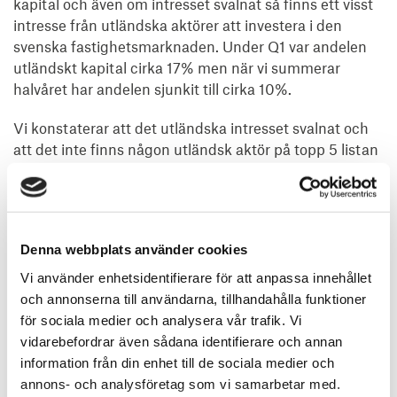
kapital och även om intresset svalnat så finns ett visst
intresse från utländska aktörer att investera i den
svenska fastighetsmarknaden. Under Q1 var andelen
utländskt kapital cirka 17% men när vi summerar
halvåret har andelen sjunkit till cirka 10%.
Vi konstaterar att det utländska intresset svalnat och
att det inte finns någon utländsk aktör på topp 5 listan
över största köpare. På säljsidan finns däremot 2
aktörer, DSV A/S, som genom dotterbolag sålde
logistikfastigheten Örja 1:22 i Landskrona - halvårets
största affär, samt CPP Investments som sålda 50% av
Denna webbplats använder cookies
Kista galleria.
Vi använder enhetsidentifierare för att anpassa innehållet
och annonserna till användarna, tillhandahålla funktioner
Kommersiella fastigheter
för sociala medier och analysera vår trafik. Vi
står sig som
vidarebefordrar även sådana identifierare och annan
information från din enhet till de sociala medier och
investerarnas favorit
annons- och analysföretag som vi samarbetar med.