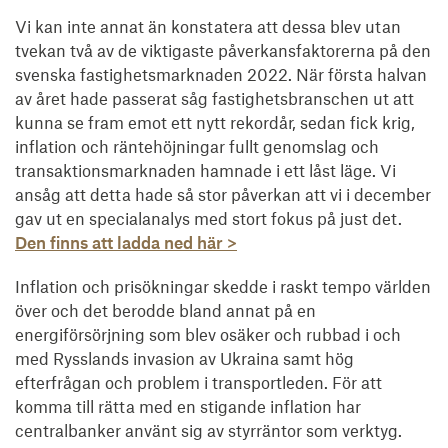
Vi kan inte annat än konstatera att dessa blev utan
tvekan två av de viktigaste påverkansfaktorerna på den
svenska fastighetsmarknaden 2022. När första halvan
av året hade passerat såg fastighetsbranschen ut att
kunna se fram emot ett nytt rekordår, sedan fick krig,
inflation och räntehöjningar fullt genomslag och
transaktionsmarknaden hamnade i ett låst läge. Vi
ansåg att detta hade så stor påverkan att vi i december
gav ut en specialanalys med stort fokus på just det.
Den finns att ladda ned här >
Inflation och prisökningar skedde i raskt tempo världen
över och det berodde bland annat på en
energiförsörjning som blev osäker och rubbad i och
med Rysslands invasion av Ukraina samt hög
efterfrågan och problem i transportleden. För att
komma till rätta med en stigande inflation har
centralbanker använt sig av styrräntor som verktyg.