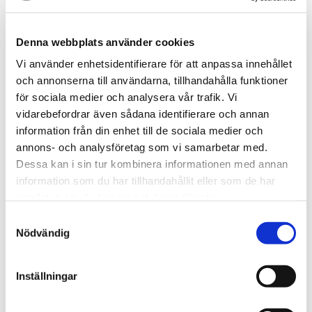
Denna webbplats använder cookies
Vi använder enhetsidentifierare för att anpassa innehållet
och annonserna till användarna, tillhandahålla funktioner
Under året har vi inte sett bolagsförvärv och
för sociala medier och analysera vår trafik. Vi
börsöverlåtelser i samma utsträckning som föregående
vidarebefordrar även sådana identifierare och annan
år. Den största börsaffären för året genomfördes i juli
information från din enhet till de sociala medier och
då Stenhus Fastigheter köpte 98,6 procent av
annons- och analysföretag som vi samarbetar med.
Randviken för cirka 7,1 mdkr. Dessa typer av affärer
Dessa kan i sin tur kombinera informationen med annan
ingår inte i Svefas sammanställning över total volym
information som du har tillhandahållit eller som de har
2022 då de avser överlåtelser av börsnoterade aktier.
samlat in när du har använt deras tjänster.
Samtyckesval
De utländska investerarna har varit involverade i
Nödvändig
flertalet stora affärer. Av de fem största affärerna som
genomfördes 2022 är det endast en som hade en
svensk köpare. Det var årets näst största affär där
Inställningar
Kåpan Pensioner förvärvade resterande 50 procent av
Svenska Myndighetsbyggnader från SBB i det JV man