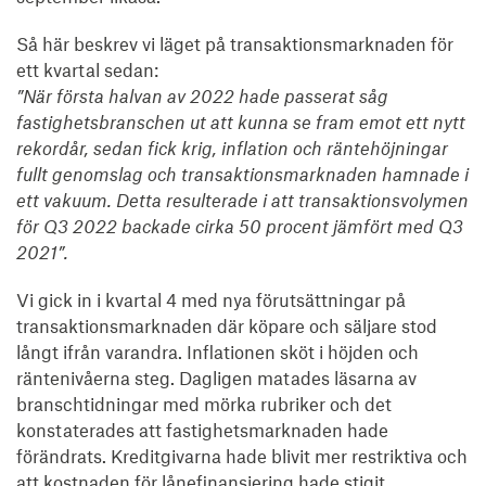
Så här beskrev vi läget på transaktionsmarknaden för
ett kvartal sedan:
”När första halvan av 2022 hade passerat såg
fastighetsbranschen ut att kunna se fram emot ett nytt
rekordår, sedan fick krig, inflation och räntehöjningar
fullt genomslag och transaktionsmarknaden hamnade i
ett vakuum. Detta resulterade i att transaktionsvolymen
för Q3 2022 backade cirka 50 procent jämfört med Q3
2021”.
Vi gick in i kvartal 4 med nya förutsättningar på
transaktionsmarknaden där köpare och säljare stod
långt ifrån varandra. Inflationen sköt i höjden och
räntenivåerna steg. Dagligen matades läsarna av
branschtidningar med mörka rubriker och det
konstaterades att fastighetsmarknaden hade
förändrats. Kreditgivarna hade blivit mer restriktiva och
att kostnaden för lånefinansiering hade stigit.