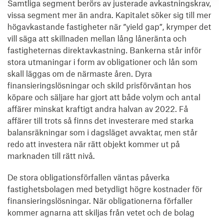
Samtliga segment berörs av justerade avkastningskrav,
vissa segment mer än andra. Kapitalet söker sig till mer
högavkastande fastigheter när ”yield gap”, krymper det
vill säga att skillnaden mellan lång låneränta och
fastigheternas direktavkastning. Bankerna står inför
stora utmaningar i form av obligationer och lån som
skall läggas om de närmaste åren. Dyra
finansieringslösningar och skild prisförväntan hos
köpare och säljare har gjort att både volym och antal
affärer minskat kraftigt andra halvan av 2022. Få
affärer till trots så finns det investerare med starka
balansräkningar som i dagsläget avvaktar, men står
redo att investera när rätt objekt kommer ut på
marknaden till rätt nivå.
De stora obligationsförfallen väntas påverka
fastighetsbolagen med betydligt högre kostnader för
finansieringslösningar. När obligationerna förfaller
kommer agnarna att skiljas från vetet och de bolag