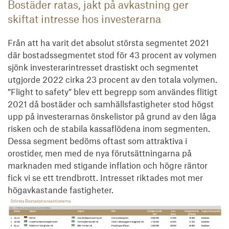
Bostäder ratas, jakt på avkastning ger
skiftat intresse hos investerarna
Från att ha varit det absolut största segmentet 2021
där bostadssegmentet stod för 43 procent av volymen
sjönk investerarintresset drastiskt och segmentet
utgjorde 2022 cirka 23 procent av den totala volymen.
”Flight to safety” blev ett begrepp som användes flitigt
2021 då bostäder och samhällsfastigheter stod högst
upp på investerarnas önskelistor på grund av den låga
risken och de stabila kassaflödena inom segmenten.
Dessa segment bedöms oftast som attraktiva i
orostider, men med de nya förutsättningarna på
marknaden med stigande inflation och högre räntor
fick vi se ett trendbrott. Intresset riktades mot mer
högavkastande fastigheter.