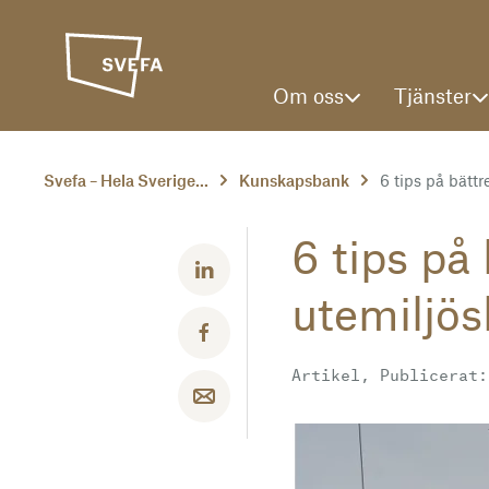
Om oss
Tjänster
Svefa – Hela Sverige...
Kunskapsbank
6 tips på bättre
6 tips på
Dela med LinkedIn
utemiljös
Dela med Facebook
Artikel, Publicerat:
Dela med email