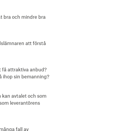
at bra och mindre bra
dslämnaren att förstå
t få attraktiva anbud?
å ihop sin bemanning?
 kan avtalet och som
g som leverantörens
många fall av