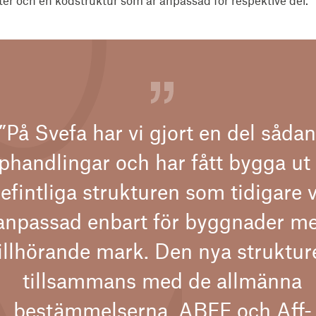
er och en kodstruktur som är anpassad för respektive del.
”På Svefa har vi gjort en del såda
phandlingar och har fått bygga ut
efintliga strukturen som tidigare 
anpassad enbart för byggnader m
illhörande mark. Den nya struktur
tillsammans med de allmänna
bestämmelserna, ABFF och Aff-