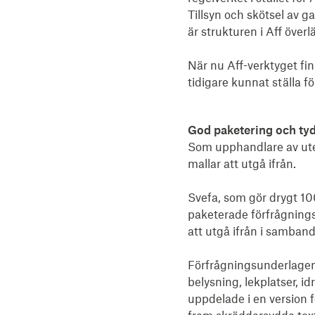
Tillsyn och skötsel av g
är strukturen i Aff över
När nu Aff-verktyget fin
tidigare kunnat ställa 
God paketering och tyd
Som upphandlare av utem
mallar att utgå ifrån.
Svefa, som gör drygt 10
paketerade förfrågning
att utgå ifrån i samba
Förfrågningsunderlagen 
belysning, lekplatser, 
uppdelade i en version f