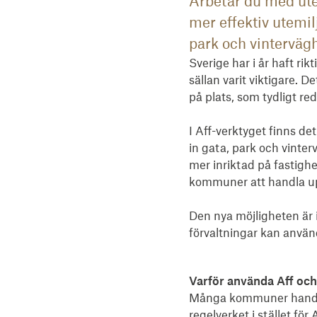
Arbetar du med ut
mer effektiv utemil
park och vintervägh
Sverige har i år haft ri
sällan varit viktigare. D
på plats, som tydligt red
I Aff-verktyget finns de
in gata, park och vinter
mer inriktad på fastigh
kommuner att handla u
Den nya möjligheten är
förvaltningar kan använd
Varför använda Aff och
Många kommuner handlar
regelverket i stället fö