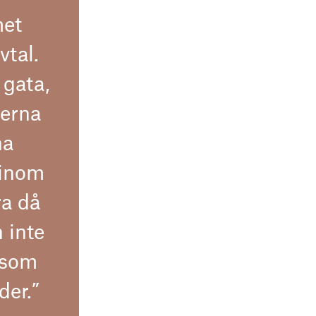
met
vtal.
 gata,
nerna
na
 inom
ra då
h inte
 som
der.”