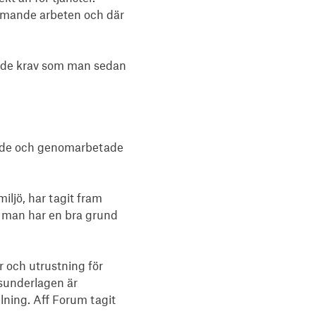
kommande arbeten och där
ust de krav som man sedan
krade och genomarbetade
ljö, har tagit fram
å man har en bra grund
r och utrustning för
sunderlagen är
llning. Aff Forum tagit