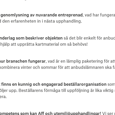
g genomlysning av nuvarande entreprenad
, vad har funger
d den erfarenheten in i nästa upphandling.
underlag som beskriver objekten
så det blir enkelt för anbu
hjälp att upprätta kartmaterial om så behövs!
å hur branschen fungerar
, vad är en lämplig paketering för at
ombinera vinter och sommar för att anbudslämnaren ska f
et finns en kunnig och engagerad beställarorganisation
som
öljer upp. Beställarens förmåga till uppföljning är lika vikti
era.
 kompetens som kan Aff och utemiljöupphandlingar!
Vi ser 