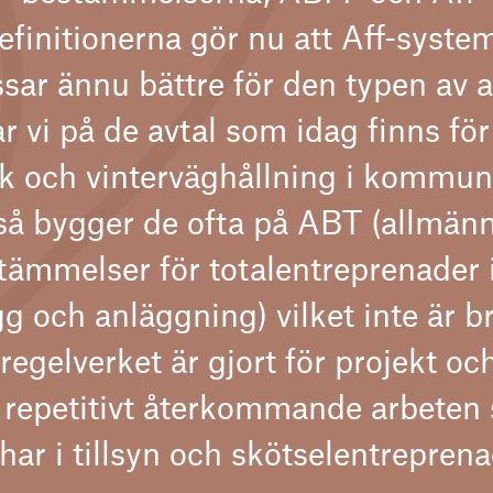
efinitionerna gör nu att Aff-syste
sar ännu bättre för den typen av a
ar vi på de avtal som idag finns för
k och vinterväghållning i kommu
så bygger de ofta på ABT (allmän
tämmelser för totalentreprenader
g och anläggning) vilket inte är b
regelverket är gjort för projekt oc
r repetitivt återkommande arbeten
har i tillsyn och skötselentreprena