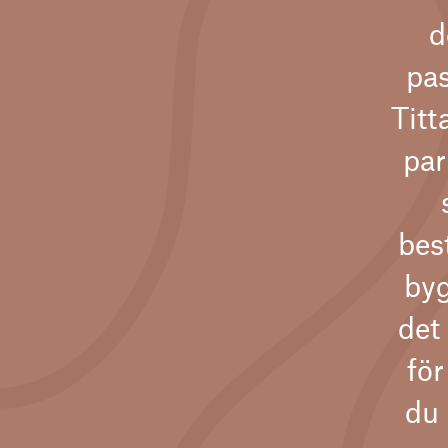
d
pas
Titt
par
bes
byg
det 
fö
du 