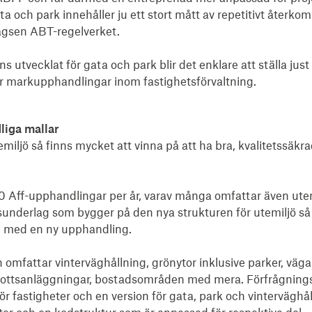
ata och park innehåller ju ett stort mått av repetitivt åter
lägsen ABT-regelverket.
ns utvecklat för gata och park blir det enklare att ställa j
för markupphandlingar inom fastighetsförvaltning.
liga mallar
iljö så finns mycket att vinna på att ha bra, kvalitetssä
0 Aff-upphandlingar per år, varav många omfattar även utemi
sunderlag som bygger på den nya strukturen för utemiljö s
nd med en ny upphandling.
omfattar vinterväghållning, grönytor inklusive parker, väga
idrottsanläggningar, bostadsområden med mera. Förfrågning
ör fastigheter och en version för gata, park och vinterväghå