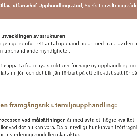
Ollas, affärschef Upphandlingsstöd
, Svefa Förvaltningsråd
utvecklingen av strukturen
ngen genomfört ett antal upphandlingar med hjälp av den n
från upphandlande myndigheter.
att slippa ta fram nya strukturer för varje ny upphandling, nu
lats-miljön och det blir jämförbart på ett effektivt sätt för 
r en framgångsrik utemiljöupphandling:
processen vad målsättningen
är med avtalet, högre kvalitet, 
eller vad det nu kan vara. Då blir tydligt hur kraven i förfrå
ur utvärderingsmodellen ska viktas.