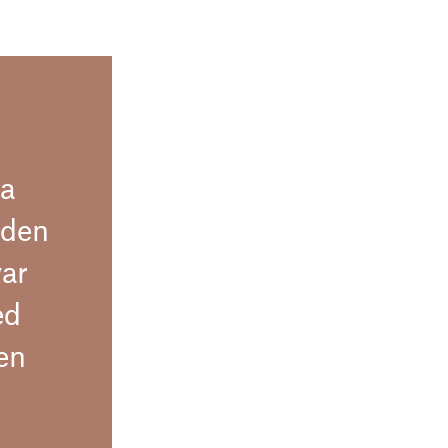
na
 den
var
ed
en