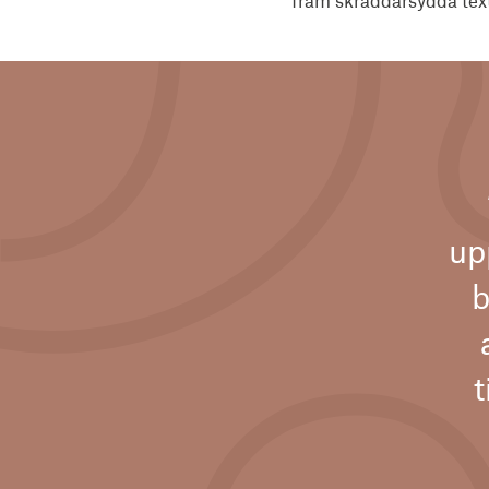
fram skräddarsydda text
up
b
t