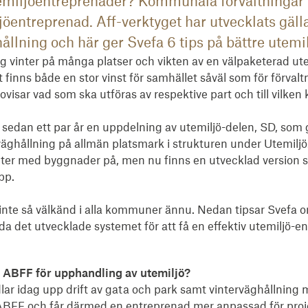
emiljöentreprenader? Kommunala förvaltningar 
jöentreprenad. Aff-verktyget har utvecklats gäll
ållning och här ger Svefa 6 tips på bättre utem
ktig vinter på många platser och vikten av en välpaketerad u
et finns både en stor vinst för samhället såväl som för förval
ovisar vad som ska utföras av respektive part och till vilken k
t sedan ett par år en uppdelning av utemiljö-delen, SD, som 
väghållning på allmän platsmark i strukturen under Utemiljö
eter med byggnader på, men nu finns en utvecklad version s
pp.
 inte så välkänd i alla kommuner ännu. Nedan tipsar Svef
a det utvecklade systemet för att få en effektiv utemiljö-e
 ABFF för upphandling av utemiljö?
 idag upp drift av gata och park samt vinterväghållning 
r ABFF och får därmed en entreprenad mer anpassad för proje