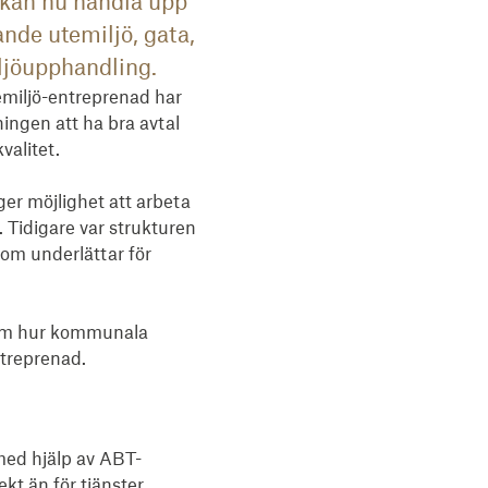
kan nu handla upp
ande utemiljö, gata,
iljöupphandling.
temiljö-entreprenad har
tningen att ha bra avtal
valitet.
ger möjlighet att arbeta
. Tidigare var strukturen
om underlättar för
a om hur kommunala
ntreprenad.
med hjälp av ABT-
kt än för tjänster.