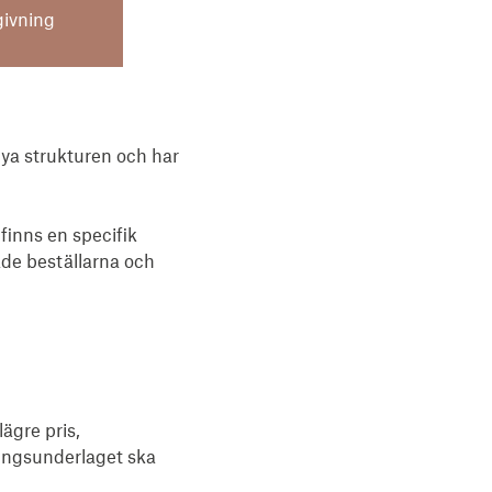
givning
ya strukturen och har
 finns en specifik
både beställarna och
lägre pris,
gningsunderlaget ska